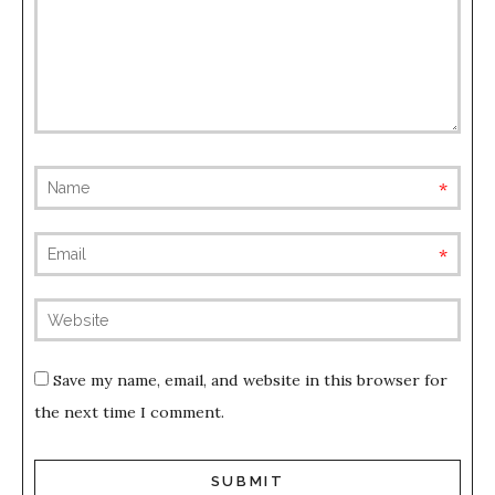
requ
requ
(not
publis
Save my name, email, and website in this browser for
the next time I comment.